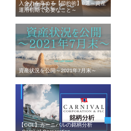
入金力を高める【節約術】8選～資産
運用初期で必要なこと～
資産状況を公開～2021年7月末～
【CCL】カーニバルの銘柄分析