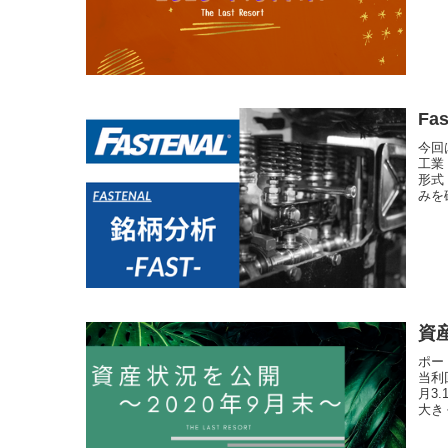
Fa
今回
工業
形式
みを
資
ポー
当利
月3
大きく