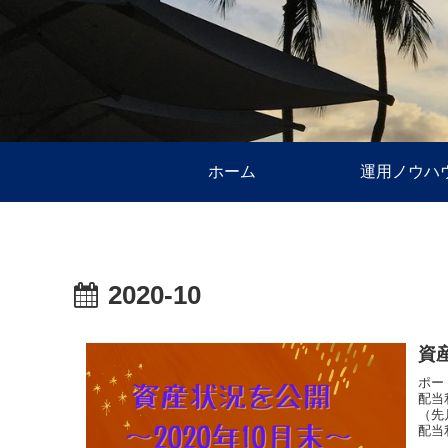
ホーム
運用ノウハ
2020-10
資
ポー
配当
（先
配当